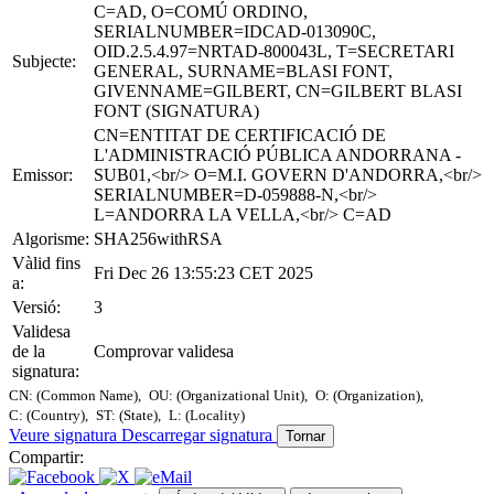
C=AD, O=COMÚ ORDINO,
SERIALNUMBER=IDCAD-013090C,
OID.2.5.4.97=NRTAD-800043L, T=SECRETARI
Subjecte:
GENERAL, SURNAME=BLASI FONT,
GIVENNAME=GILBERT, CN=GILBERT BLASI
FONT (SIGNATURA)
CN=ENTITAT DE CERTIFICACIÓ DE
L'ADMINISTRACIÓ PÚBLICA ANDORRANA -
Emissor:
SUB01,<br/> O=M.I. GOVERN D'ANDORRA,<br/>
SERIALNUMBER=D-059888-N,<br/>
L=ANDORRA LA VELLA,<br/> C=AD
Algorisme:
SHA256withRSA
Vàlid fins
Fri Dec 26 13:55:23 CET 2025
a:
Versió:
3
Validesa
de la
Comprovar validesa
signatura:
CN: (Common Name),
OU: (Organizational Unit),
O: (Organization),
C: (Country),
ST: (State),
L: (Locality)
Veure signatura
Descarregar signatura
Tornar
Compartir: