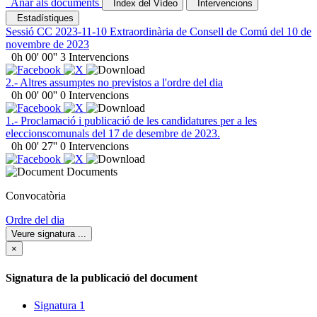
Anar als documents
Índex del Vídeo
Intervencions
Estadístiques
Sessió CC 2023-11-10 Extraordinària de Consell de Comú del 10 de
novembre de 2023
0h 00' 00''
3
Intervencions
2.- Altres assumptes no previstos a l'ordre del dia
0h 00' 00''
0
Intervencions
1.- Proclamació i publicació de les candidatures per a les
eleccionscomunals del 17 de desembre de 2023.
0h 00' 27''
0
Intervencions
Documents
Convocatòria
Ordre del dia
Veure signatura
...
×
Signatura de la publicació del document
Signatura 1