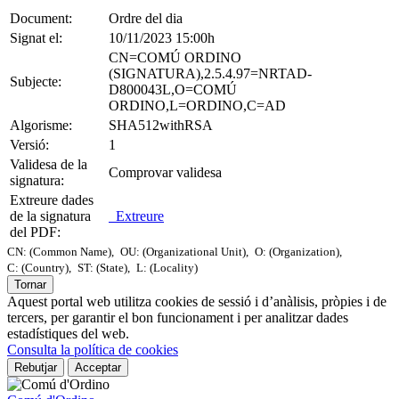
Document:
Ordre del dia
Signat el:
10/11/2023 15:00h
CN=COMÚ ORDINO
(SIGNATURA),2.5.4.97=NRTAD-
Subjecte:
D800043L,O=COMÚ
ORDINO,L=ORDINO,C=AD
Algorisme:
SHA512withRSA
Versió:
1
Validesa de la
Comprovar validesa
signatura:
Extreure dades
de la signatura
Extreure
del PDF:
CN: (Common Name),
OU: (Organizational Unit),
O: (Organization),
C: (Country),
ST: (State),
L: (Locality)
Tornar
Aquest portal web utilitza cookies de sessió i d’anàlisis, pròpies i de
tercers, per garantir el bon funcionament i per analitzar dades
estadístiques del web.
Consulta la política de cookies
Rebutjar
Acceptar